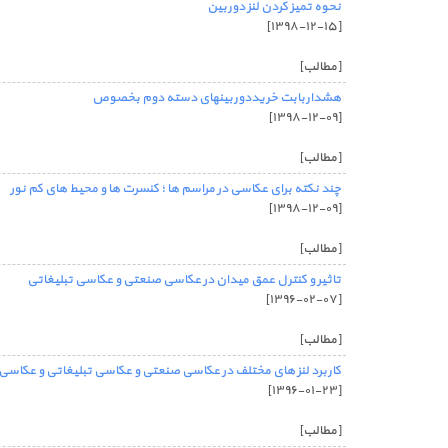
نحوه تمیز کردن لنز دوربین
[۱۳۹۸-۱۲-۱۵]
[مطالب]
هشداربابت خریددوربینهای دسته دوم بخصوص
[۱۳۹۸-۱۲-۰۹]
[مطالب]
چند نکته برای عکاسی در مراسم ها ؛ کنسرت ها و محیط های کم نور
[۱۳۹۸-۱۲-۰۹]
[مطالب]
تاثیر و کنترل عمق میدان در عکاسی صنعتی و عکاسی تبلیغاتی
[۱۳۹۶-۰۲-۰۷]
[مطالب]
کاربرد لنز های مختلف در عکاسی صنعتی و عکاسی تبلیغاتی و عکاسی
[۱۳۹۶-۰۱-۲۳]
[مطالب]